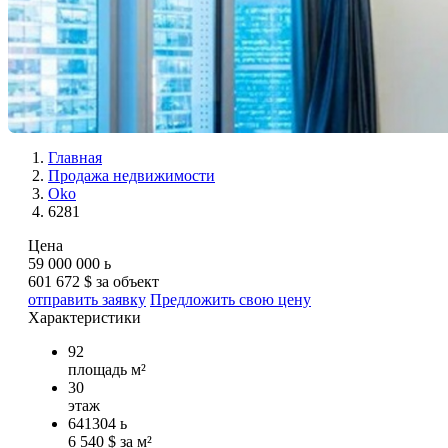
Главная
Продажа недвижимости
Oko
6281
Цена
59 000 000
ь
601 672 $ за объект
отправить заявку
Предложить свою цену
Характеристики
92
площадь м²
30
этаж
641304
ь
6 540 $ за м²