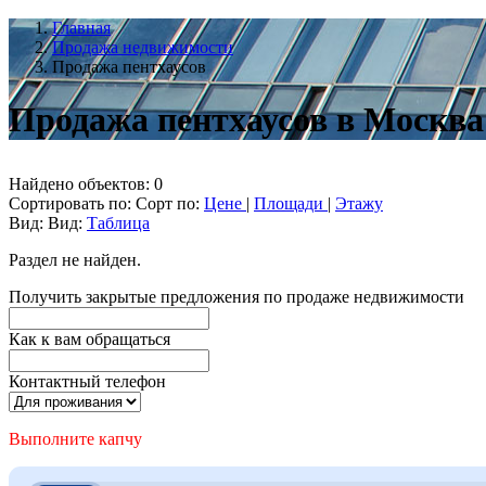
Главная
Продажа недвижимости
Продажа пентхаусов
Продажа пентхаусов в Москва
Найдено объектов: 0
Сортировать по:
Сорт по:
Цене
|
Площади
|
Этажу
Вид:
Вид:
Таблица
Раздел не найден.
Получить закрытые предложения по продаже недвижимости
Как к вам обращаться
Контактный телефон
Выполните капчу