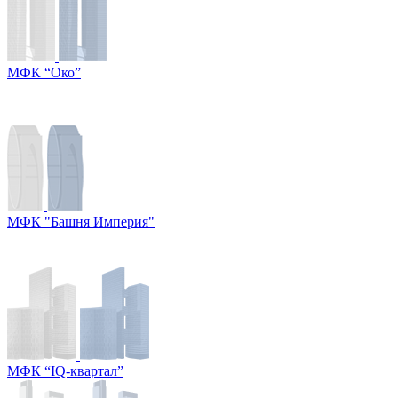
МФК “Око”
МФК "Башня Империя"
МФК “IQ-квартал”