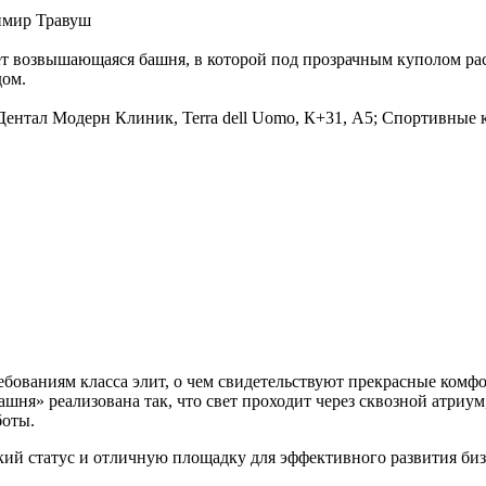
имир Травуш
чает возвышающаяся башня, в которой под прозрачным куполом
дом.
: Дентал Модерн Клиник, Terra dell Uomo, К+31, А5; Спортивные к
требованиям класса элит, о чем свидетельствуют прекрасные ко
ашня» реализована так, что свет проходит через сквозной атриу
боты.
ий статус и отличную площадку для эффективного развития биз