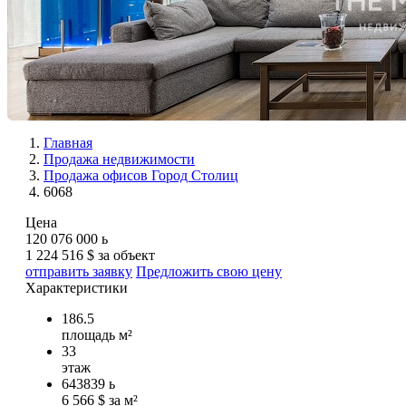
Главная
Продажа недвижимости
Продажа офисов Город Столиц
6068
Цена
120 076 000
ь
1 224 516 $ за объект
отправить заявку
Предложить свою цену
Характеристики
186.5
площадь м²
33
этаж
643839
ь
6 566 $ за м²