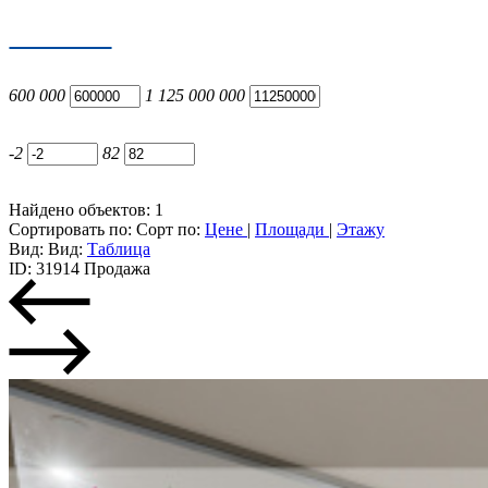
600 000
1 125 000 000
-2
82
Найдено объектов: 1
Сортировать по:
Сорт по:
Цене
|
Площади
|
Этажу
Вид:
Вид:
Таблица
ID: 31914
Продажа