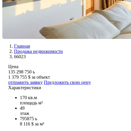
Главная
Продажа недвижимости
66023
Цена
135 298 750
ь
1 379 755 $ за объект
отправить заявку
Предложить свою цену
Характеристики
170 кв.м
площадь м²
49
этаж
795875
ь
8 116 $ за м²