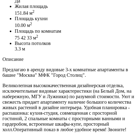
Да
Жилая площадь
2
151.84 м
Площадь кухни
2
10.00 м
Площадь по комнатам
2
75 42 33 м
Высота потолков
3.3 м
Описание
Предлагаю в аренду видовые 3-х комнатные апартаменты в
башне "Москва" МФК "Город Столиц".
Великолепная высококачественная дизайнерская отделка,
исключительные видовые характеристики (на Белый Дом, на
набережную, МГУ и Лужники) по разумной стоимости. Уют и
свежесть придает апартаменту наличие большого количества
живых растений в дизайне интерьера. Удобная планировка -
распашонка: кухня-студия, совмещенная с просторной
гостиной, 2 спальные комнаты с просторными ванными и
гардеробом, встроенные шкафы-купе, просторный
холл.Оперативный показ в любое удобное время! Звоните!