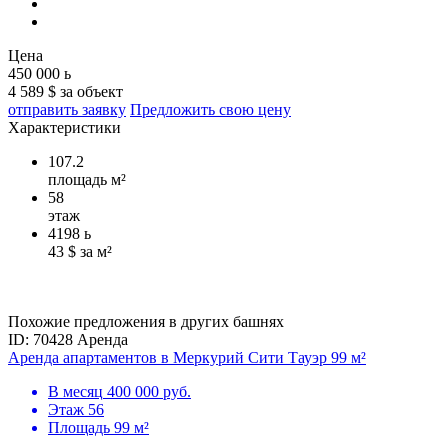
Цена
450 000
ь
4 589 $ за объект
отправить заявку
Предложить свою цену
Характеристики
107.2
площадь м²
58
этаж
4198
ь
43 $ за м²
Похожие предложения в других башнях
ID: 70428
Аренда
Аренда апартаментов в Меркурий Сити Тауэр 99 м²
В месяц
400 000 руб.
Этаж
56
Площадь
99 м²