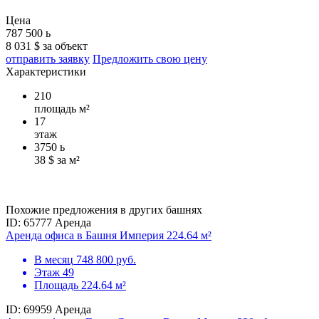
Цена
787 500
ь
8 031 $ за объект
отправить заявку
Предложить свою цену
Характеристики
210
площадь м²
17
этаж
3750
ь
38 $ за м²
Похожие предложения в других башнях
ID: 65777
Аренда
Аренда офиса в Башня Империя 224.64 м²
В месяц
748 800 руб.
Этаж
49
Площадь
224.64 м²
ID: 69959
Аренда